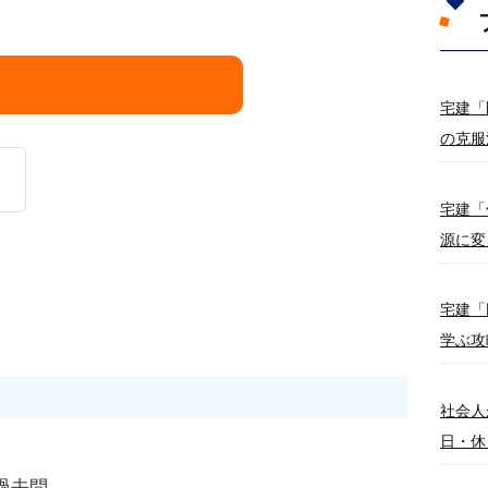
宅建「
の克服
宅建「
源に変
宅建「
学ぶ攻
社会人
日・休
建過去問