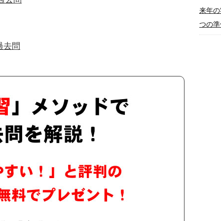
来年の
つの準
過去問