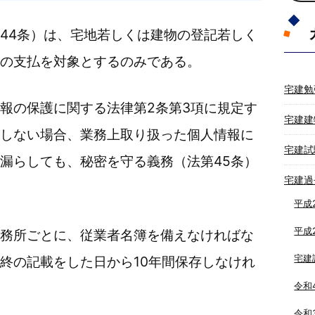
44条）は、宅地若しくは建物の登記若しく
の支払を対象とするのみである。
宅建勉
報の保護に関する法律第2条第3項に規定す
宅建建
しない場合、業務上取り扱った個人情報に
宅建試
漏らしても、秘密を守る義務（法第45条）
宅建過
平成
平成
務所ごとに、従業者名簿を備えなければな
宅建
終の記載をした日から10年間保存しなけれ
令和
令和