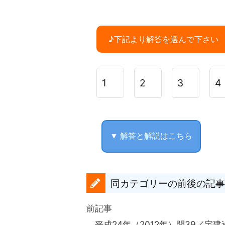
♪下記より解答を選んで下さい
1
2
3
4
▼ 解答と解説はこちら
同カテゴリーの前後の記事
前記事
平成24年（2012年）問39／宅