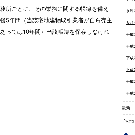
務所ごとに、その業務に関する帳簿を備え
令和
後5年間（当該宅地建物取引業者が自ら売主
令和
あっては10年間）当該帳簿を保存しなけれ
平成
平成
平成
平成
平成
平成
最新ニ
その他