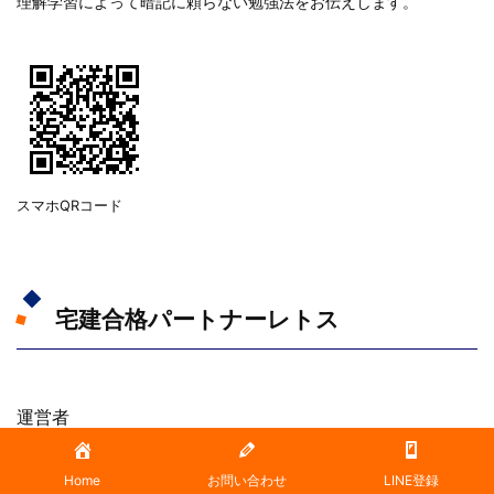
理解学習によって暗記に頼らない勉強法をお伝えします。
スマホQRコード
宅建合格パートナーレトス
運営者
宅建合格パートナーレトス
代表 小野 一輝
Home
お問い合わせ
LINE登録