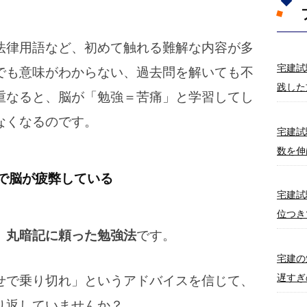
法律用語など、初めて触れる難解な内容が多
宅建試
でも意味がわからない、過去問を解いても不
践した
重なると、脳が「勉強＝苦痛」と学習してし
なくなるのです。
宅建試
数を伸
で脳が疲弊している
宅建試
位つき
、
丸暗記に頼った勉強法
です。
宅建の
遅すぎ
せで乗り切れ」というアドバイスを信じて、
り返していませんか？