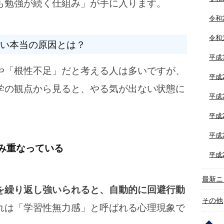
も勉強が続く仕組み」が手に入ります。
令和
令和
い本当の原因とは？
平成
や「根性不足」だと考える人は多いですが、
平成
学の観点から見ると、やる気が出ない状態に
平成
。
平成
平成
み重なっている
平成
最新ニ
を繰り返し強いられると、自動的に回避行動
その他
れは「学習性無力感」と呼ばれる心理現象で