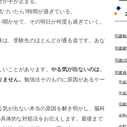
ぜか手が止まる。
い、気づいたら1時間が過ぎている。
い聞かせて、その明日が何度も過ぎていく。
宅建勉
験は、受験生のほとんどが通る道です。あな
宅建建
宅建試
しいことがあります。
やる気が出ないのは、
宅建過
りません。
勉強法そのものに原因があるケー
平成
平成
宅建
る気が出ない本当の原因を解き明かし、脳科
令和
の具体的な対処法をお伝えします。最後まで
令和