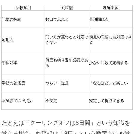
比較項目
丸暗記
理解学習
記憶の持続
数日で忘れる
長期間残る
問い方が変わると対応で
初見の問題にも対応でき
応用力
きない
る
何度も繰り返す必要があ
学習効率
少ない回数で定着する
る
学習の苦痛度
つらい・退屈
「なるほど」と楽しい
本試験での得点力
不安定
安定して得点できる
たとえば「クーリングオフは8日間」という知識を
覚える場合、丸暗記は「8日」という数字だけを覚