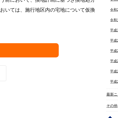
おいては、施行地区内の宅地について仮換
令和
令和
平成
平成
平成
平成
平成
平成
最新ニ
その他