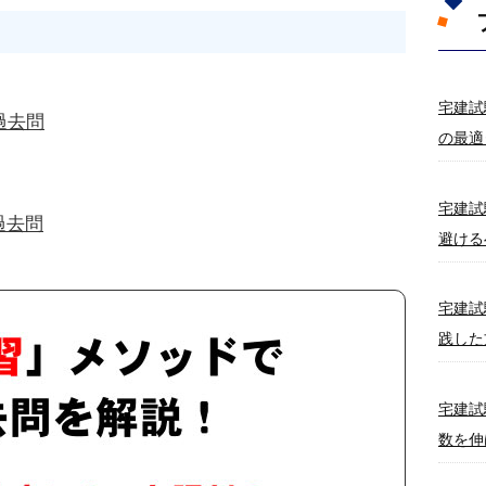
宅建試
過去問
の最適
宅建試
過去問
避ける
宅建試
践した
宅建試
数を伸