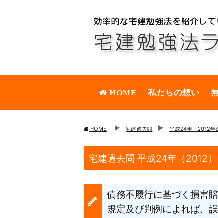
HOME
私たちの想い
HOME
宅建過去問
平成24年・2012
宅建過去問 平成24年（2012
債務不履行に基づく損害賠
規定及び判例によれば、誤