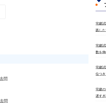
宅建試
践した
宅建試
数を伸
宅建試
位つき
過去問
宅建の
遅すぎ
過去問