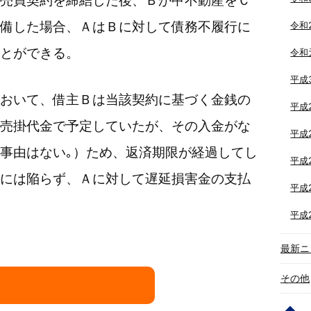
売買契約を締結した後、Ｂが甲不動産をＣ
備した場合、ＡはＢに対して債務不履行に
令和
とができる。
令和
平成
おいて、借主Ｂは当該契約に基づく金銭の
平成
売掛代金で予定していたが、その入金がな
平成
事由はない｡）ため、返済期限が経過してし
平成
には陥らず、Ａに対して遅延損害金の支払
平成
平成
最新ニ
その他