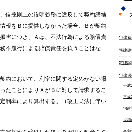
、信義則上の説明義務に違反して契約締結
情報をＢに提供しなかった場合、Ｂが契約
損害につき、Ａは、不法行為による賠償責
宅建勉
務不履行による賠償責任を負うことはな
宅建建
宅建試
宅建過
契約において、利率に関する定めがない場
平成
ったことによりＡがＢに対して請求するこ
平成
定利率により算出する。（改正民法に伴い
宅建
令和
令和