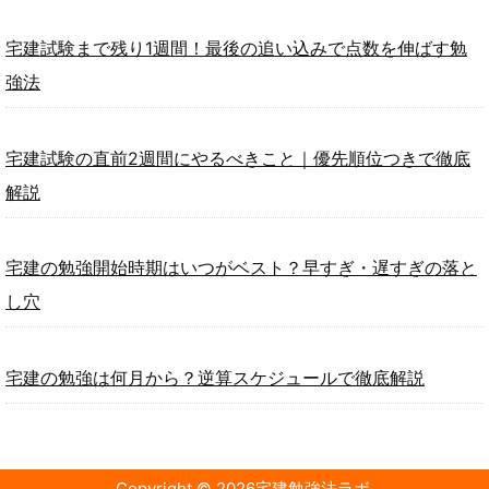
宅建試験まで残り1週間！最後の追い込みで点数を伸ばす勉
強法
宅建試験の直前2週間にやるべきこと｜優先順位つきで徹底
解説
宅建の勉強開始時期はいつがベスト？早すぎ・遅すぎの落と
し穴
宅建の勉強は何月から？逆算スケジュールで徹底解説
Copyright ©
2026
宅建勉強法ラボ
.