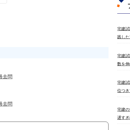
宅建試
践した
宅建試
数を伸
過去問
宅建試
位つき
過去問
宅建の
遅すぎ