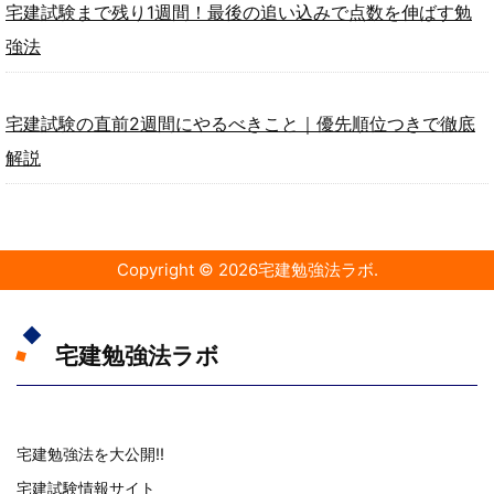
宅建試験まで残り1週間！最後の追い込みで点数を伸ばす勉
強法
宅建試験の直前2週間にやるべきこと｜優先順位つきで徹底
解説
Copyright ©
2026
宅建勉強法ラボ
.
宅建勉強法ラボ
宅建勉強法を大公開!!
宅建試験情報サイト