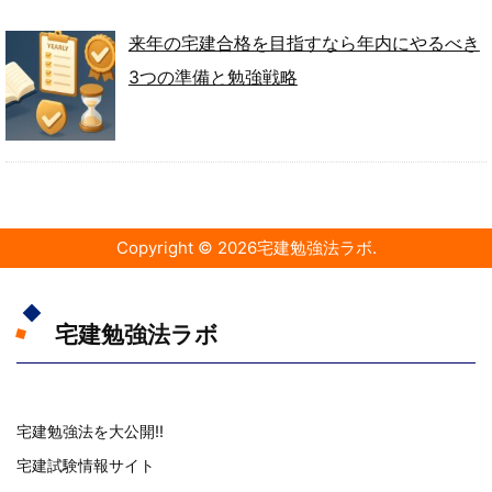
来年の宅建合格を目指すなら年内にやるべき
3つの準備と勉強戦略
Copyright ©
2026
宅建勉強法ラボ
.
宅建勉強法ラボ
宅建勉強法を大公開!!
宅建試験情報サイト