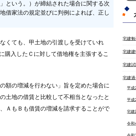
」という。）が締結された場合に関する次
地借家法の規定並びに判例によれば、正し
宅建勉
なくても、甲土地の引渡しを受けていれ
宅建建
日に購入したＣに対して借地権を主張するこ
宅建試
宅建過
の額の増減を行わない」旨を定めた場合に
平成
の土地の借賃と比較して不相当となったと
平成
、ＡもＢも借賃の増減を請求することがで
宅建
令和
令和