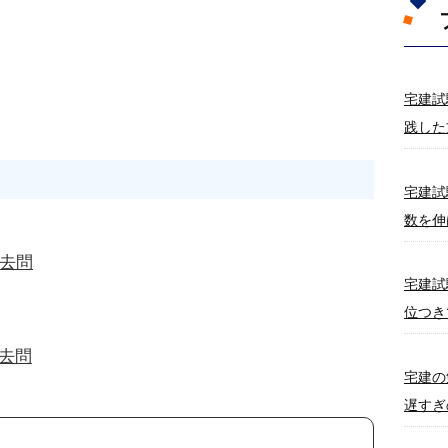
宅建試
践した
宅建試
数を伸
過去問
宅建試
位つき
過去問
宅建の
遅すぎ