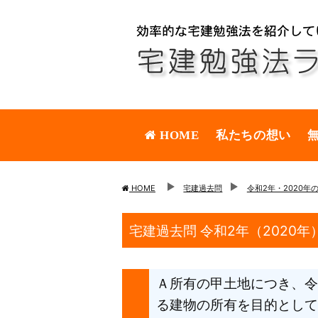
HOME
私たちの想い
HOME
宅建過去問
令和2年・2020年
宅建過去問 令和2年（2020年
Ａ所有の甲土地につき、令
る建物の所有を目的として