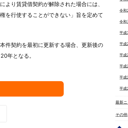
により賃貸借契約が解除された場合には、
令和
権を行使することができない」旨を定めて
令和
平成
平成
本件契約を最初に更新する場合、更新後の
20年となる。
平成
平成
平成
平成
最新ニ
その他