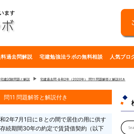
無料過去問解説
宅建勉強法ラボの無料相談
人気ブロ
の宅建試験問題と解説
宅建過去問 令和2年（2020年） 問11 問題解答と解説付き
） 問11 問題解答と解説付き
和2年7月1日にＢとの間で居住の用に供す
存続期間30年の約定で賃貸借契約（以下