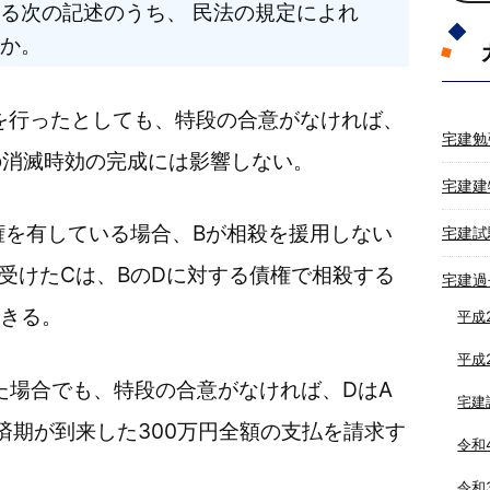
る次の記述のうち、 民法の規定によれ
か。
を行ったとしても、特段の合意がなければ、
宅建勉
の消滅時効の完成には影響しない。
宅建建
債権を有している場合、Bが相殺を援用しない
宅建試
を受けたCは、BのDに対する債権で相殺する
宅建過
きる。
平成
平成
た場合でも、特段の合意がなければ、DはA
宅建
済期が到来した300万円全額の支払を請求す
令和
令和