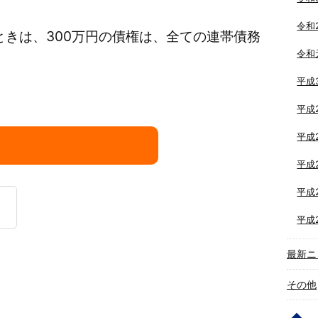
令和
ときは、300万円の債権は、全ての連帯債務
令和
平成
平成
平成
平成
平成
平成
最新ニ
その他