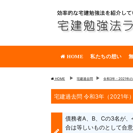
HOME
私たちの想い
HOME
宅建過去問
令和3年・2021年
宅建過去問 令和3年（2021年
債務者A、B、Cの3名が、
合は等しいものとして合意