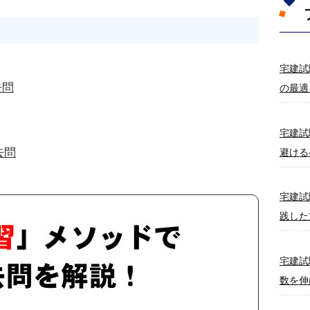
宅建試
去問
の最適
宅建試
去問
避ける
宅建試
践した
宅建試
数を伸