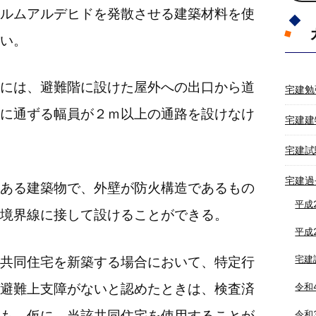
ルムアルデヒドを発散させる建築材料を使
い。
には、避難階に設けた屋外への出口から道
宅建勉
に通ずる幅員が２ｍ以上の通路を設けなけ
宅建建
宅建試
宅建過
ある建築物で、外壁が防火構造であるもの
平成
境界線に接して設けることができる。
平成
宅建
共同住宅を新築する場合において、特定行
避難上支障がないと認めたときは、検査済
令和
も、仮に、当該共同住宅を使用することが
令和