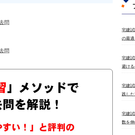
過去問
宅建試
の最適
過去問
宅建試
避ける
宅建試
践した
宅建試
数を伸