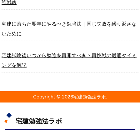
強戦略
宅建に落ちた翌年にやるべき勉強法｜同じ失敗を繰り返さな
いために
宅建試験後いつから勉強を再開すべき？再挑戦の最適タイミ
ングを解説
Copyright ©
2026
宅建勉強法ラボ
.
宅建勉強法ラボ