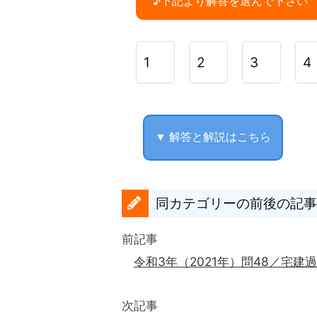
♪下記より解答を選んで下さい
1
2
3
4
▼ 解答と解説はこちら
同カテゴリーの前後の記事
前記事
令和3年（2021年）問48／宅建
次記事