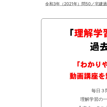
令和3年（2021年）問50／宅建
毎日３
理解学習の