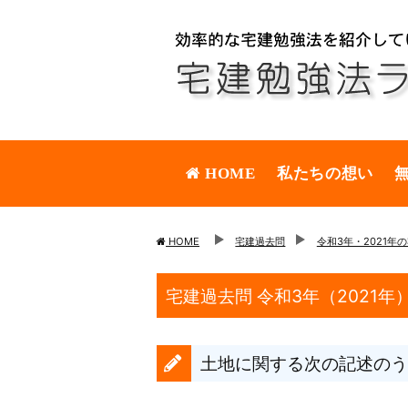
HOME
私たちの想い
HOME
宅建過去問
令和3年・2021年
宅建過去問 令和3年（2021年
土地に関する次の記述のう