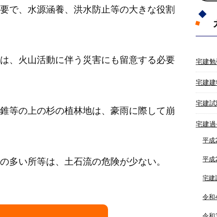
要で、水源涵養、洪水防止等の大きな役割
は、火山活動に伴う災害にも留意する必要
宅建勉
宅建建
宅建試
錐等の上の杉の植林地は、豪雨に際して崩
宅建過
平成
平成
の多い所等は、土石流の危険が少ない。
宅建
令和
令和