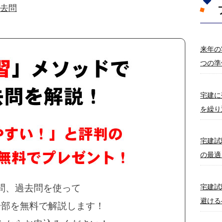
過去問
来年の
つの準
宅建に
を繰り
宅建試
の最適
問、過去問を使って
宅建試
避ける
一部を無料で解説します！