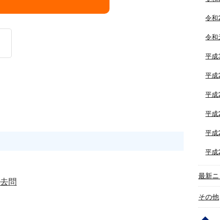
令和
令和
平成
平成
平成
平成
平成
平成
最新ニ
過去問
その他