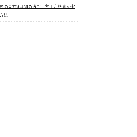
験の直前3日間の過ごし方｜合格者が実
方法