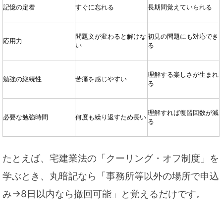
記憶の定着
すぐに忘れる
長期間覚えていられる
問題文が変わると解けな
初見の問題にも対応でき
応用力
い
る
理解する楽しさが生まれ
勉強の継続性
苦痛を感じやすい
る
理解すれば復習回数が減
必要な勉強時間
何度も繰り返すため長い
る
たとえば、宅建業法の「クーリング・オフ制度」を
学ぶとき、丸暗記なら「事務所等以外の場所で申込
み→8日以内なら撤回可能」と覚えるだけです。