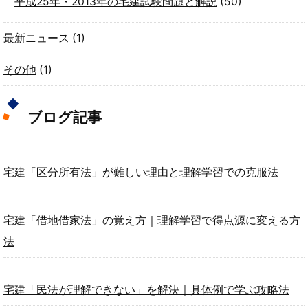
平成25年・2013年の宅建試験問題と解説
(50)
最新ニュース
(1)
その他
(1)
ブログ記事
宅建「区分所有法」が難しい理由と理解学習での克服法
宅建「借地借家法」の覚え方｜理解学習で得点源に変える方
法
宅建「民法が理解できない」を解決｜具体例で学ぶ攻略法