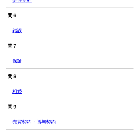
問６
錯誤
問７
保証
問８
相続
問９
売買契約・贈与契約