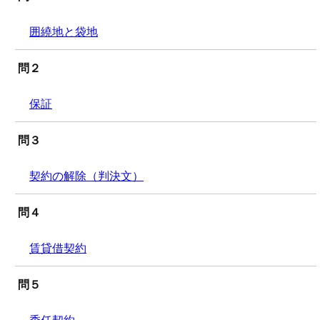
囲繞地と袋地
問２
保証
問３
契約の解除（判決文）
問４
賃貸借契約
問５
委任契約