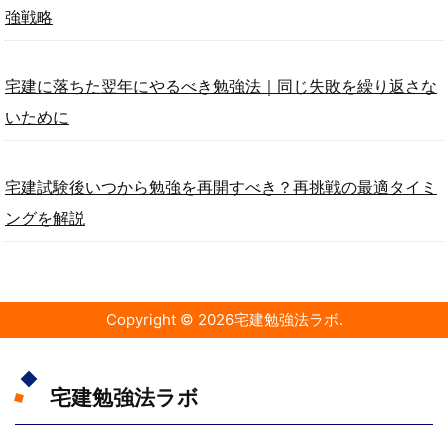
強戦略
宅建に落ちた翌年にやるべき勉強法｜同じ失敗を繰り返さな
いために
宅建試験後いつから勉強を再開すべき？再挑戦の最適タイミ
ングを解説
Copyright ©
2026
宅建勉強法ラボ
.
宅建勉強法ラボ