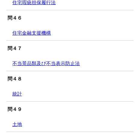
住宅瑕疵担保履行法
問４６
住宅金融支援機構
問４７
不当景品類及び不当表示防止法
問４８
統計
問４９
土地