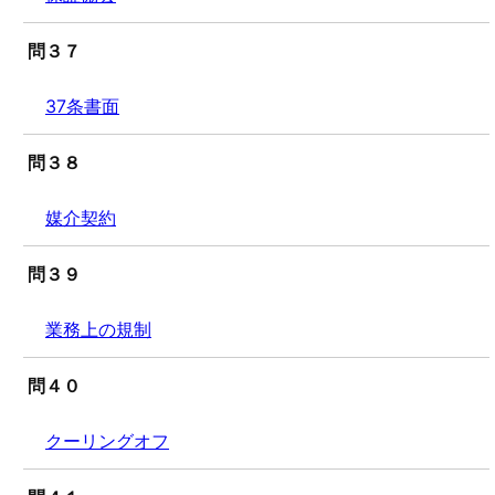
問３７
37条書面
問３８
媒介契約
問３９
業務上の規制
問４０
クーリングオフ