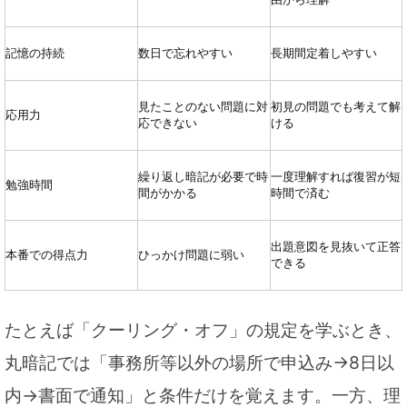
記憶の持続
数日で忘れやすい
長期間定着しやすい
見たことのない問題に対
初見の問題でも考えて解
応用力
応できない
ける
繰り返し暗記が必要で時
一度理解すれば復習が短
勉強時間
間がかかる
時間で済む
出題意図を見抜いて正答
本番での得点力
ひっかけ問題に弱い
できる
たとえば「クーリング・オフ」の規定を学ぶとき、
丸暗記では「事務所等以外の場所で申込み→8日以
内→書面で通知」と条件だけを覚えます。一方、理